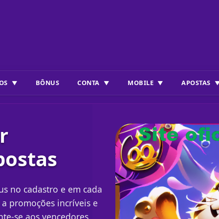
OS
BÔNUS
CONTA
MOBILE
APOSTAS
r
postas
us no cadastro e em cada
 a promoções incríveis e
unte-se aos vencedores