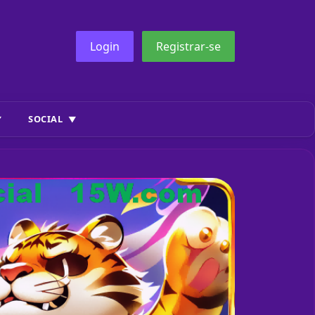
Login
Registrar-se
SOCIAL