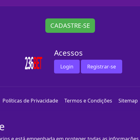
CADASTRE-SE
Acessos
Login
Registrar-se
Políticas de Privacidade
Termos e Condições
Sitemap
de
uários e está empenhada em proteger todas as informações