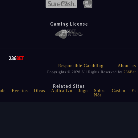
Gaming License
Responsible Gambling
About us
Copyrights © 2026 All Rights Reserved by
236Bet
Related Sites
ade
Eventos
Dicas
Aplicativo
Jogo
Sobre
Casino
Esp
Nós