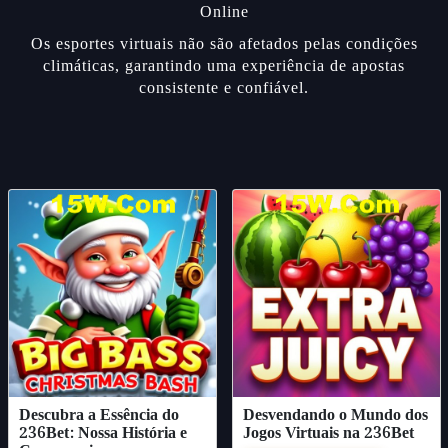
Online
Os esportes virtuais não são afetados pelas condições
climáticas, garantindo uma experiência de apostas
consistente e confiável.
Descubra a Essência do
Desvendando o Mundo dos
236Bet: Nossa História e
Jogos Virtuais na 236Bet