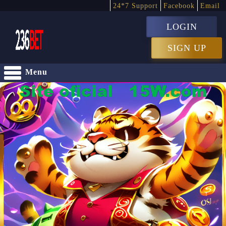
24*7 Support
Facebook
Email
LOGIN
SIGN UP
Menu