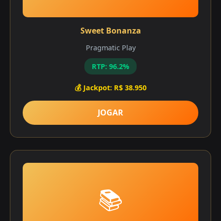
Sweet Bonanza
Pragmatic Play
RTP: 96.2%
💰 Jackpot: R$ 38.950
JOGAR
📚