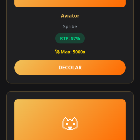
Aviator
Spribe
RTP: 97%
🚀 Max: 5000x
DECOLAR
🐺