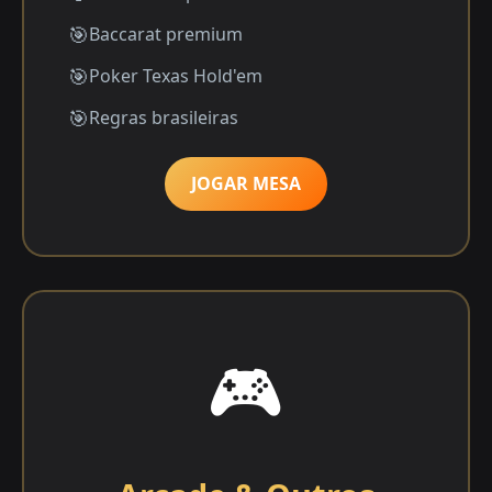
Baccarat premium
Poker Texas Hold'em
Regras brasileiras
JOGAR MESA
🎮