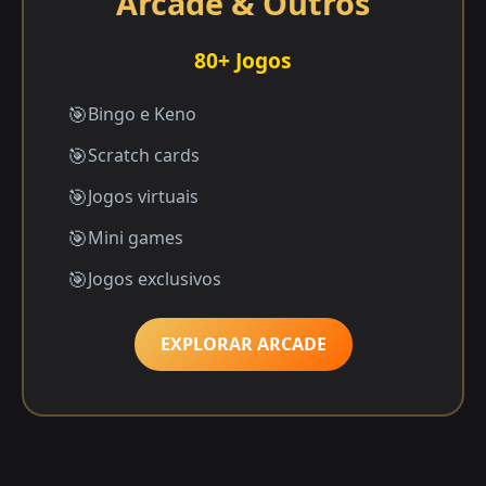
Arcade & Outros
80+ Jogos
Bingo e Keno
Scratch cards
Jogos virtuais
Mini games
Jogos exclusivos
EXPLORAR ARCADE