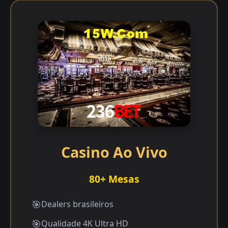
Casino Ao Vivo
80+ Mesas
Dealers brasileiros
Qualidade 4K Ultra HD