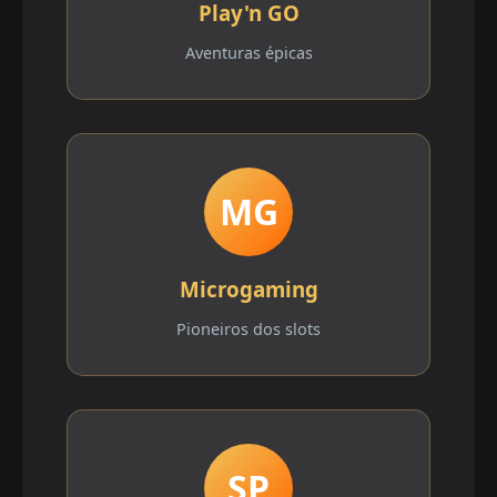
Play'n GO
Aventuras épicas
MG
Microgaming
Pioneiros dos slots
SP