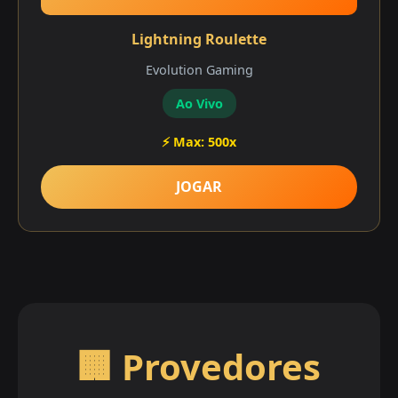
Lightning Roulette
Evolution Gaming
Ao Vivo
⚡ Max: 500x
JOGAR
🏢 Provedores