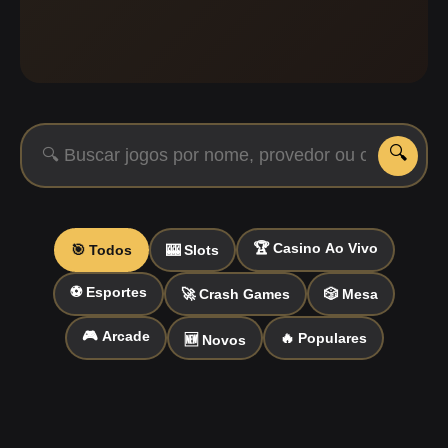
🔍
🏆 Casino Ao Vivo
🎯 Todos
🎰 Slots
⚽ Esportes
🚀 Crash Games
🎲 Mesa
🎮 Arcade
🔥 Populares
🆕 Novos