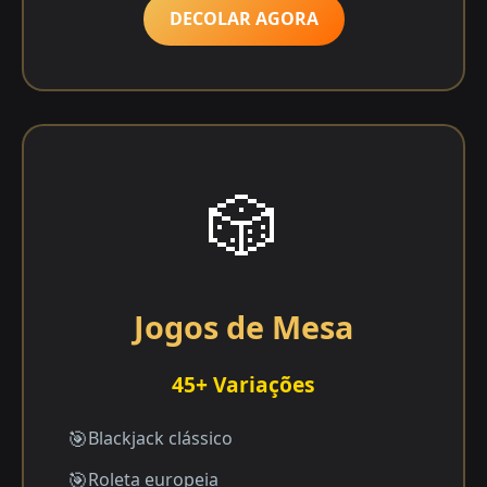
DECOLAR AGORA
🎲
Jogos de Mesa
45+ Variações
Blackjack clássico
Roleta europeia