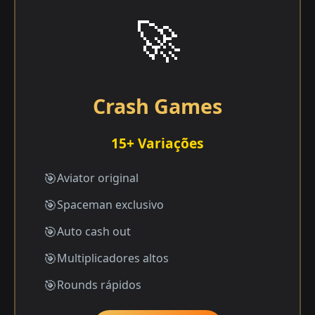
🚀
Crash Games
15+ Variações
Aviator original
Spaceman exclusivo
Auto cash out
Multiplicadores altos
Rounds rápidos