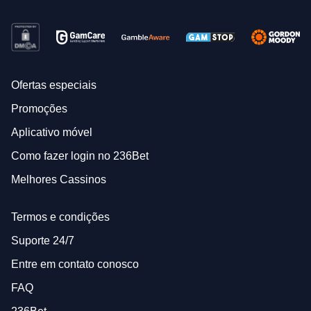
Ofertas especiais
Promoções
Aplicativo móvel
Como fazer login no 236Bet
Melhores Cassinos
Termos e condições
Suporte 24/7
Entre em contato conosco
FAQ