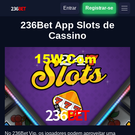
Entrar
Registrar-se
236Bet App Slots de
Cassino
No 236Bet Vip, os jogadores podem aproveitar uma