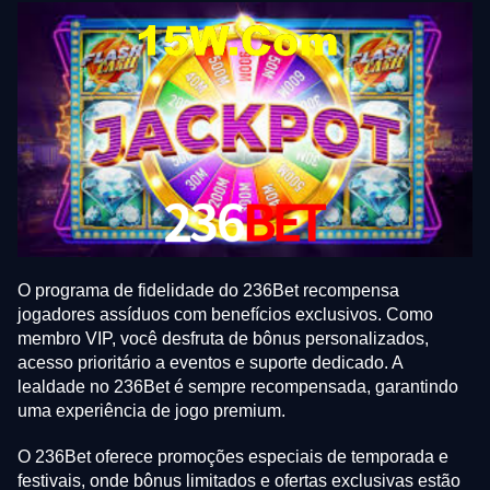
O programa de fidelidade do 236Bet recompensa
jogadores assíduos com benefícios exclusivos. Como
membro VIP, você desfruta de bônus personalizados,
acesso prioritário a eventos e suporte dedicado. A
lealdade no 236Bet é sempre recompensada, garantindo
uma experiência de jogo premium.
O 236Bet oferece promoções especiais de temporada e
festivais, onde bônus limitados e ofertas exclusivas estão