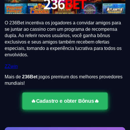
O 236Bet incentiva os jogadores a convidar amigos para
se juntar ao cassino com um programa de recompensa
dupla. Ao referir novos usuários, você ganha bônus
exclusivos e seus amigos também recebem ofertas
especiais, tornando a experiência lucrativa para todos os
envolvidos.
ZZwin
Mais de
236Bet
jogos premium dos melhores provedores
mundiais!
🔥Cadastro e obter Bônus🔥