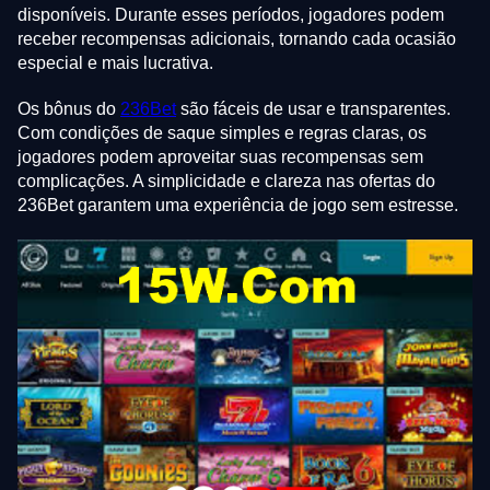
disponíveis. Durante esses períodos, jogadores podem
receber recompensas adicionais, tornando cada ocasião
especial e mais lucrativa.
Os bônus do
236Bet
são fáceis de usar e transparentes.
Com condições de saque simples e regras claras, os
jogadores podem aproveitar suas recompensas sem
complicações. A simplicidade e clareza nas ofertas do
236Bet garantem uma experiência de jogo sem estresse.