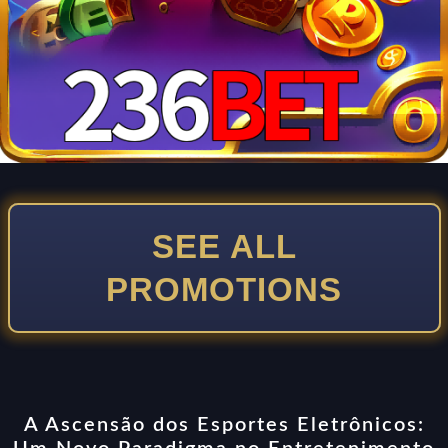
SEE ALL
PROMOTIONS
A Ascensão dos Esportes Eletrônicos: