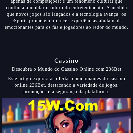
apenas de competições; é um fenômeno cultural que
continua a moldar o futuro do entretenimento. À medida
que novos jogos são lançados e a tecnologia avança, os
eSports prometem oferecer experiências ainda mais
emocionantes para os fãs e jogadores ao redor do mundo.
Cassino
Descubra o Mundo do Cassino Online com 236Bet
Este artigo explora as ofertas emocionantes do cassino
online 236Bet, destacando a variedade de jogos,
promoções e a segurança da plataforma.