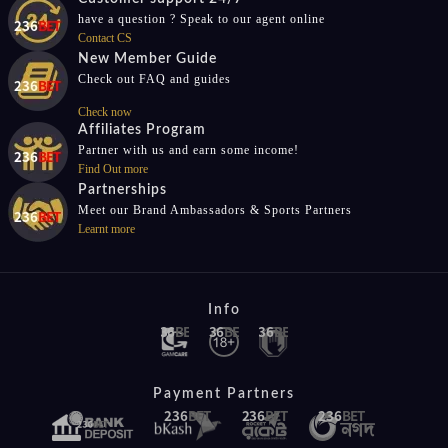
have a question ? Speak to our agent online
Contact CS
New Member Guide
Check out FAQ and guides
Check now
Affiliates Program
Partner with us and earn some income!
Find Out more
Partnerships
Meet our Brand Ambassadors & Sports Partners
Learnt more
Info
Payment Partners