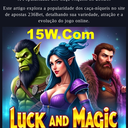
Este artigo explora a popularidade dos caça-níqueis no site
de apostas 236Bet, detalhando sua variedade, atração e a
evolução do jogo online.