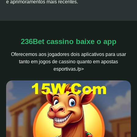
e aprimoramentos mais recentes.
236Bet cassino baixe o app
Oferecemos aos jogadores dois aplicativos para usar
tanto em jogos de cassino quanto em apostas
esportivas./p>