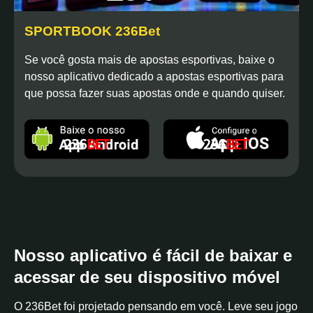
SPORTBOOK 236Bet
Se você gosta mais de apostas esportivas, baixe o
nosso aplicativo dedicado a apostas esportivas para
que possa fazer suas apostas onde e quando quiser.
Nosso aplicativo é fácil de baixar e
acessar de seu dispositivo móvel
O 236Bet foi projetado pensando em você. Leve seu jogo