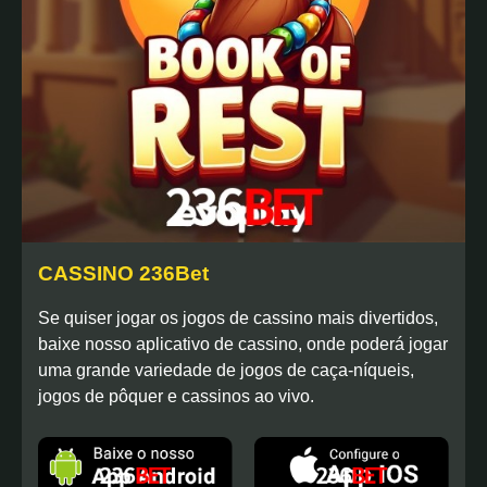
CASSINO 236Bet
Se quiser jogar os jogos de cassino mais divertidos,
baixe nosso aplicativo de cassino, onde poderá jogar
uma grande variedade de jogos de caça-níqueis,
jogos de pôquer e cassinos ao vivo.