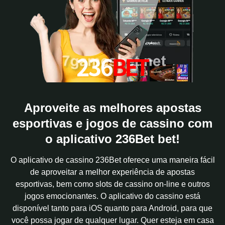
Aproveite as melhores apostas
esportivas e jogos de cassino com
o aplicativo 236Bet bet!
O aplicativo de cassino 236Bet oferece uma maneira fácil
de aproveitar a melhor experiência de apostas
esportivas, bem como slots de cassino on-line e outros
jogos emocionantes. O aplicativo do cassino está
disponível tanto para iOS quanto para Android, para que
você possa jogar de qualquer lugar. Quer esteja em casa