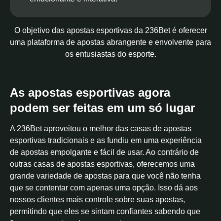
O objetivo das apostas esportivas da 236Bet é oferecer
uma plataforma de apostas abrangente e envolvente para
os entusiastas do esporte.
As apostas esportivas agora
podem ser feitas em um só lugar
A 236Bet aproveitou o melhor das casas de apostas
esportivas tradicionais e as fundiu em uma experiência
de apostas empolgante e fácil de usar. Ao contrário de
outras casas de apostas esportivas, oferecemos uma
grande variedade de apostas para que você não tenha
que se contentar com apenas uma opção. Isso dá aos
nossos clientes mais controle sobre suas apostas,
permitindo que eles se sintam confiantes sabendo que