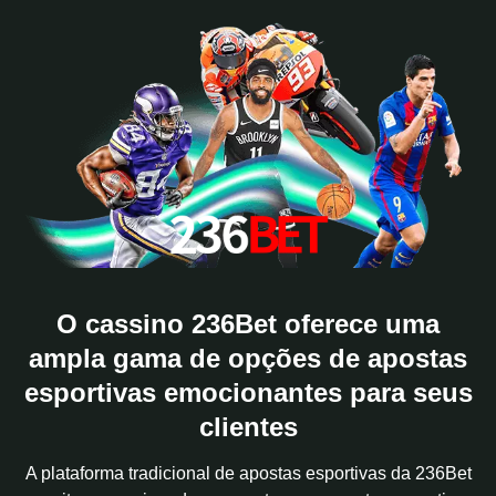
O cassino 236Bet oferece uma
ampla gama de opções de apostas
esportivas emocionantes para seus
clientes
A plataforma tradicional de apostas esportivas da 236Bet