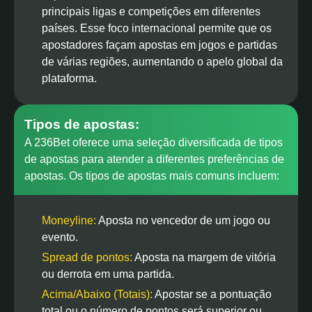
principais ligas e competições em diferentes
países. Esse foco internacional permite que os
apostadores façam apostas em jogos e partidas
de várias regiões, aumentando o apelo global da
plataforma.
Tipos de apostas:
A 236Bet oferece uma seleção diversificada de tipos
de apostas para atender a diferentes preferências de
apostas. Os tipos de apostas mais comuns incluem:
Moneyline:
Aposta no vencedor de um jogo ou
evento.
Spread de pontos:
Aposta na margem de vitória
ou derrota em uma partida.
Acima/Abaixo (Totais):
Apostar se a pontuação
total ou o número de pontos será superior ou