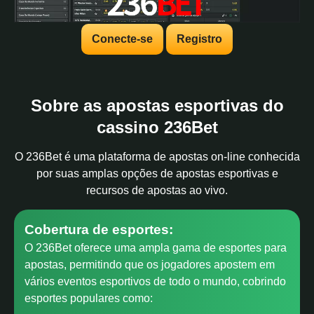
Conecte-se
Registro
Sobre as apostas esportivas do
cassino 236Bet
O 236Bet é uma plataforma de apostas on-line conhecida
por suas amplas opções de apostas esportivas e
recursos de apostas ao vivo.
Cobertura de esportes:
O 236Bet oferece uma ampla gama de esportes para
apostas, permitindo que os jogadores apostem em
vários eventos esportivos de todo o mundo, cobrindo
esportes populares como: